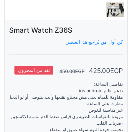
Smart Watch Z36S
كن أول من يُراجع هذا العنصر.
425.00EGP
نفد من المخزون
450.00EGP
تفاصيل الساعة:
تدعم نظام ios،android
مقاومة للمياه يعني مش محتاج تقلعها وأنت بتتوضى أو لو الدنيا
مطرت على الساعة
غير مناسبة للغوص
مزودة بالقياسات الطبية زي قياس ضغط الدم ،نسبة الاكسجين
،ضربات القلب
تحسب جودة النوم سواء عميق او متقطع