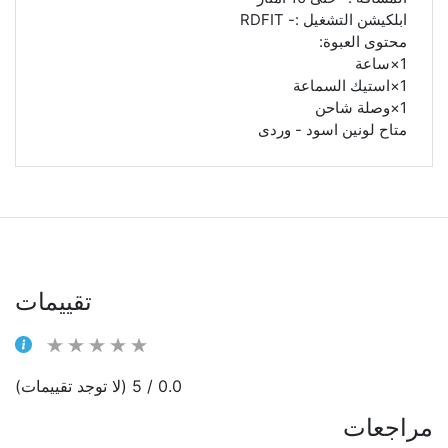
ابلكيشن التشغيل :- RDFIT
محتوى العبوة:
1×ساعة
1×استيك السماعة
1×وصلة شاحن
متاح لونين اسود - وردى
تقييمات
0.0 / 5 (لا توجد تقييمات)
مراجعات