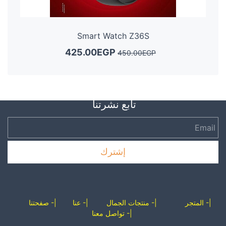
Smart Watch Z36S
425.00EGP
450.00EGP
تابع نشرتنا
Email
إشترك
|-
الم
تجر
|- منتجات الجمال
|-
عنا
|-
صفحتنا
|-
تواصل معنا