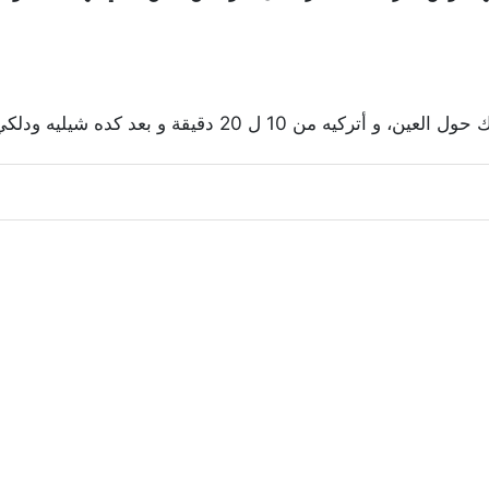
عد كده شيليه ودلكي بشرتك بالسائل المتبقي عليها