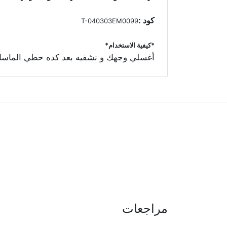
كود :
T-040303EM0099
*كيفية الاستخدام*
أغسلي وجهك و نشفيه بعد كده حطي الماسك حول العين، و أتركيه من 10 ل 20 دقيقة و ب
مراجعات