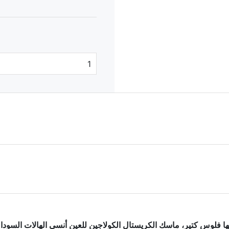
ا فلوس كتير، ماسك الكريستال الكولاجين للعين أنسي الهالات السوداء